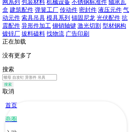
网系列
包装材料
机械设备
不锈钢标准件
轴承瓦
盒
建筑配件
弹簧工厂
传动件
密封件
液压元件
气
动元件
索具吊具
模具系列
锚固尼龙
光伏配件
抗
震配件
异形件加工
铆销轴键
激光切割
型材钢构
镀锌厂
拔料磕料
找物流
广告印刷
正在加载
没有更多了
搜索
搜索
取消
首页
商圈