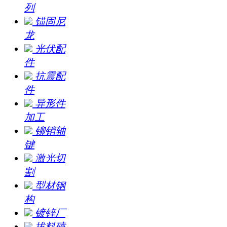
列
锚固尼
龙
光伏配
件
抗震配
件
异形件
加工
铆销轴
键
激光切
割
型材钢
构
镀锌厂
拔料磕