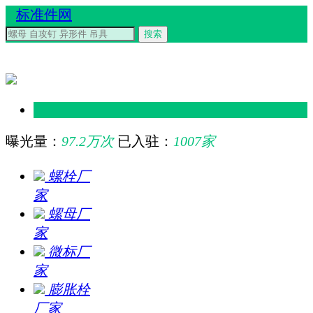
标准件网
搜索
曝光量：
97.2万次
已入驻：
1007家
螺栓厂
家
螺母厂
家
微标厂
家
膨胀栓
厂家