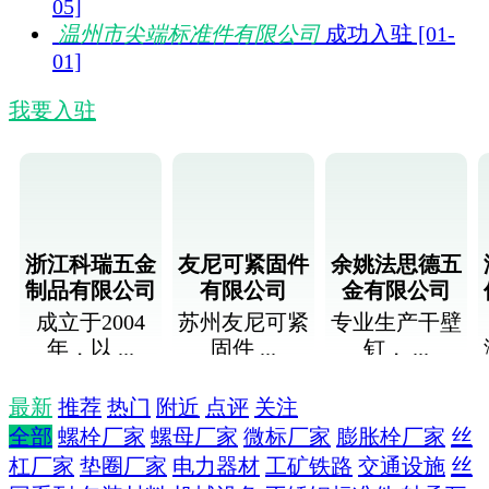
05]
温州市尖端标准件有限公司
成功入驻 [01-
01]
我要入驻
浙江科瑞五金
友尼可紧固件
余姚法思德五
制品有限公司
有限公司
金有限公司
成立于2004
苏州友尼可紧
专业生产干壁
年，以 ...
固件 ...
钉， ...
+关注
+关注
+关注
最新
推荐
热门
附近
点评
关注
全部
螺栓厂家
螺母厂家
微标厂家
膨胀栓厂家
丝
杠厂家
垫圈厂家
电力器材
工矿铁路
交通设施
丝