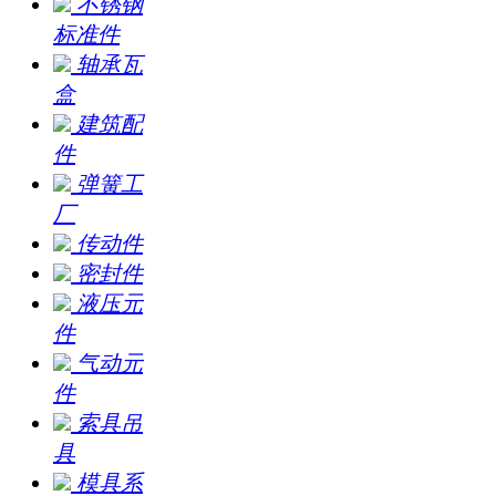
不锈钢
标准件
轴承瓦
盒
建筑配
件
弹簧工
厂
传动件
密封件
液压元
件
气动元
件
索具吊
具
模具系