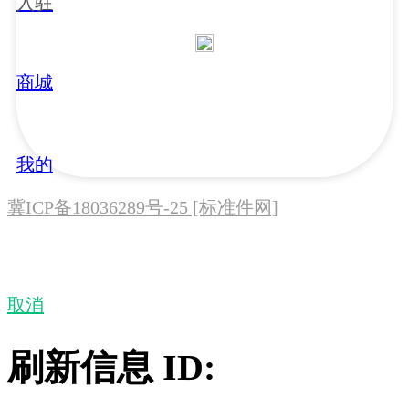
入驻
商城
我的
冀ICP备18036289号-25 [标准件网]
取消
刷新信息 ID: