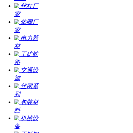
丝杠厂
家
垫圈厂
家
电力器
材
工矿铁
路
交通设
施
丝网系
列
包装材
料
机械设
备