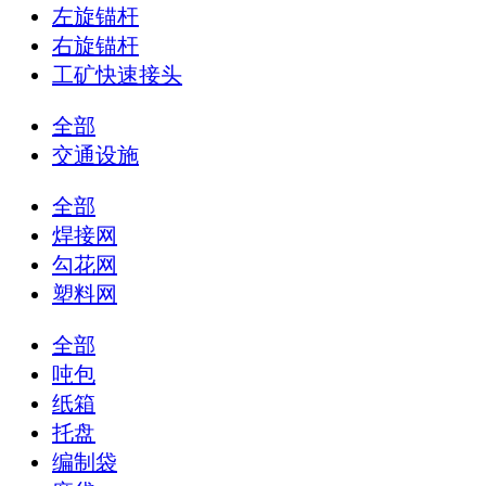
左旋锚杆
右旋锚杆
工矿快速接头
全部
交通设施
全部
焊接网
勾花网
塑料网
全部
吨包
纸箱
托盘
编制袋