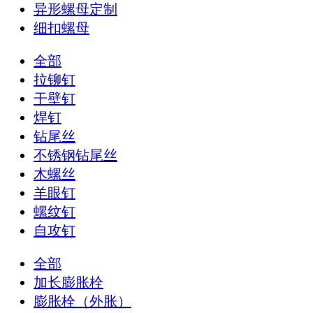
异形螺母定制
细扣螺母
全部
拉铆钉
干壁钉
焊钉
钻尾丝
不锈钢钻尾丝
木螺丝
羊眼钉
螺纹钉
自攻钉
全部
加长膨胀栓
膨胀栓（外胀）