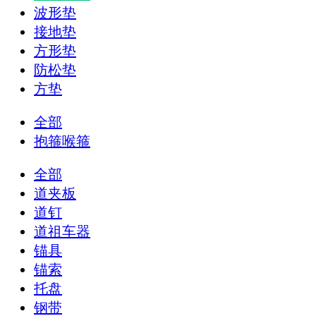
波形垫
接地垫
方形垫
防松垫
方垫
全部
抱箍喉箍
全部
道夹板
道钉
道祖车器
锚具
锚索
托盘
钢带