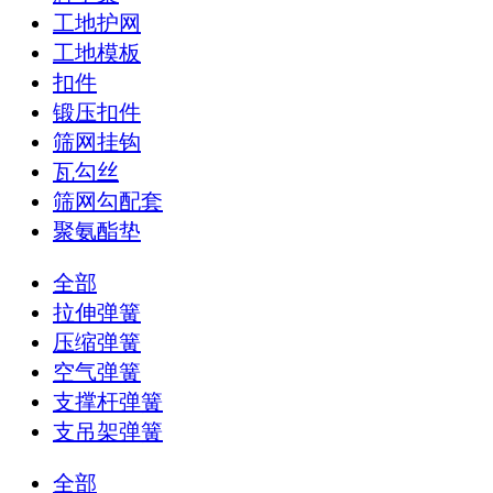
工地护网
工地模板
扣件
锻压扣件
筛网挂钩
瓦勾丝
筛网勾配套
聚氨酯垫
全部
拉伸弹簧
压缩弹簧
空气弹簧
支撑杆弹簧
支吊架弹簧
全部