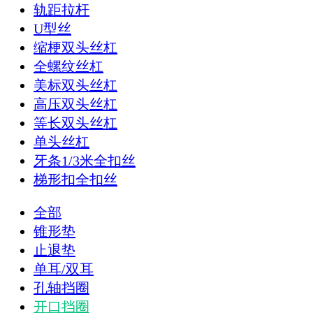
轨距拉杆
U型丝
缩梗双头丝杠
全螺纹丝杠
美标双头丝杠
高压双头丝杠
等长双头丝杠
单头丝杠
牙条1/3米全扣丝
梯形扣全扣丝
全部
锥形垫
止退垫
单耳/双耳
孔轴挡圈
开口挡圈