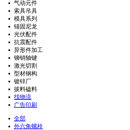
气动元件
索具吊具
模具系列
锚固尼龙
光伏配件
抗震配件
异形件加工
铆销轴键
激光切割
型材钢构
镀锌厂
拔料磕料
找物流
广告印刷
全部
外六角螺栓