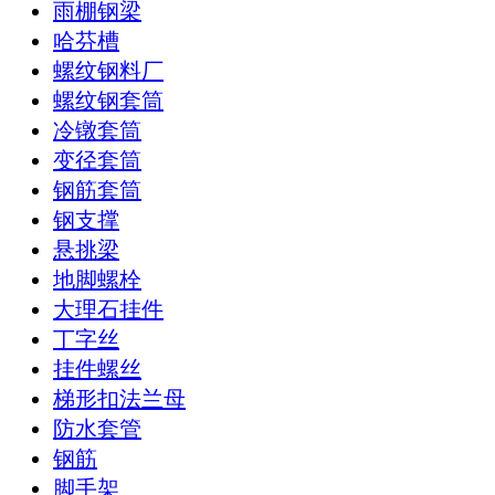
雨棚钢梁
哈芬槽
螺纹钢料厂
螺纹钢套筒
冷镦套筒
变径套筒
钢筋套筒
钢支撑
悬挑梁
地脚螺栓
大理石挂件
丁字丝
挂件螺丝
梯形扣法兰母
防水套管
钢筋
脚手架