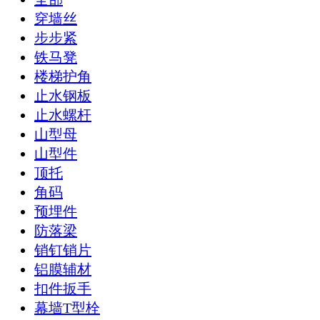
穿墙丝
步步紧
铁马凳
楼梯护角
止水钢板
止水螺杆
山型母
山型件
顶托
角码
预埋件
防落梁
销钉销片
铝膜辅材
扣件扳手
幕墙T型栓