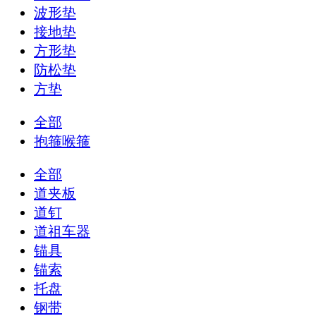
波形垫
接地垫
方形垫
防松垫
方垫
全部
抱箍喉箍
全部
道夹板
道钉
道祖车器
锚具
锚索
托盘
钢带