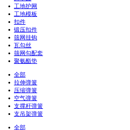
工地护网
工地模板
扣件
锻压扣件
筛网挂钩
瓦勾丝
筛网勾配套
聚氨酯垫
全部
拉伸弹簧
压缩弹簧
空气弹簧
支撑杆弹簧
支吊架弹簧
全部