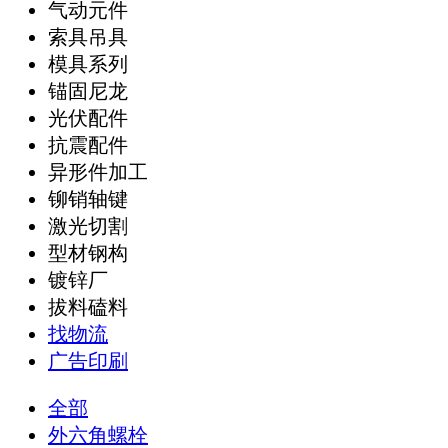
气动元件
索具吊具
模具系列
锚固尼龙
光伏配件
抗震配件
异形件加工
铆销轴键
激光切割
型材钢构
镀锌厂
拔料磕料
找物流
广告印刷
全部
外六角螺栓