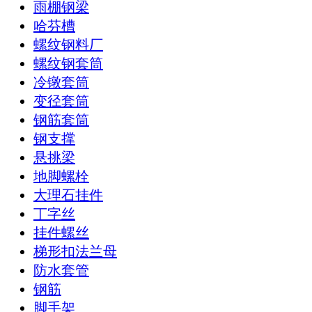
雨棚钢梁
哈芬槽
螺纹钢料厂
螺纹钢套筒
冷镦套筒
变径套筒
钢筋套筒
钢支撑
悬挑梁
地脚螺栓
大理石挂件
丁字丝
挂件螺丝
梯形扣法兰母
防水套管
钢筋
脚手架