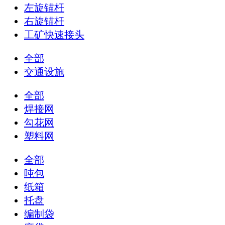
左旋锚杆
右旋锚杆
工矿快速接头
全部
交通设施
全部
焊接网
勾花网
塑料网
全部
吨包
纸箱
托盘
编制袋