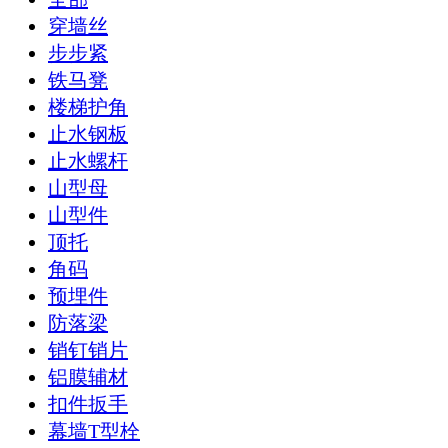
穿墙丝
步步紧
铁马凳
楼梯护角
止水钢板
止水螺杆
山型母
山型件
顶托
角码
预埋件
防落梁
销钉销片
铝膜辅材
扣件扳手
幕墙T型栓