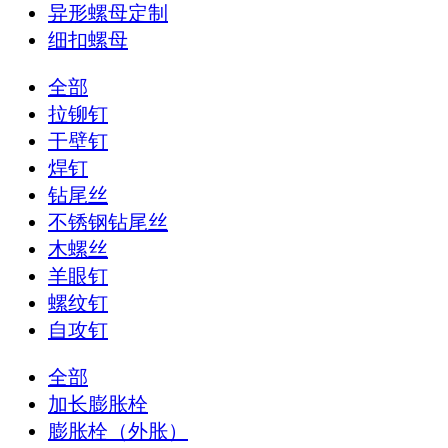
异形螺母定制
细扣螺母
全部
拉铆钉
干壁钉
焊钉
钻尾丝
不锈钢钻尾丝
木螺丝
羊眼钉
螺纹钉
自攻钉
全部
加长膨胀栓
膨胀栓（外胀）