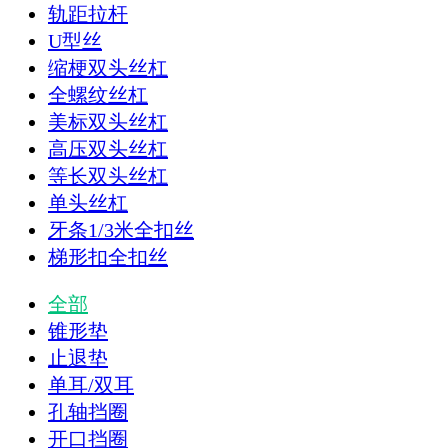
轨距拉杆
U型丝
缩梗双头丝杠
全螺纹丝杠
美标双头丝杠
高压双头丝杠
等长双头丝杠
单头丝杠
牙条1/3米全扣丝
梯形扣全扣丝
全部
锥形垫
止退垫
单耳/双耳
孔轴挡圈
开口挡圈