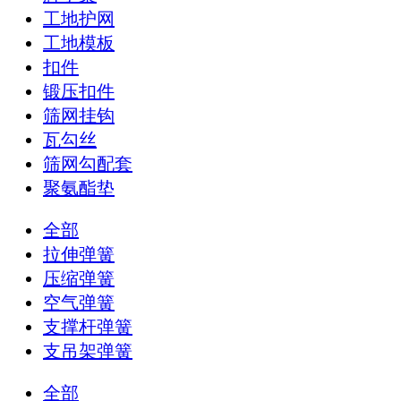
工地护网
工地模板
扣件
锻压扣件
筛网挂钩
瓦勾丝
筛网勾配套
聚氨酯垫
全部
拉伸弹簧
压缩弹簧
空气弹簧
支撑杆弹簧
支吊架弹簧
全部