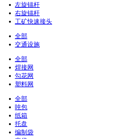
左旋锚杆
右旋锚杆
工矿快速接头
全部
交通设施
全部
焊接网
勾花网
塑料网
全部
吨包
纸箱
托盘
编制袋