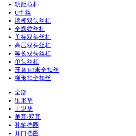
轨距拉杆
U型丝
缩梗双头丝杠
全螺纹丝杠
美标双头丝杠
高压双头丝杠
等长双头丝杠
单头丝杠
牙条1/3米全扣丝
梯形扣全扣丝
全部
锥形垫
止退垫
单耳/双耳
孔轴挡圈
开口挡圈