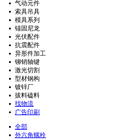
气动元件
索具吊具
模具系列
锚固尼龙
光伏配件
抗震配件
异形件加工
铆销轴键
激光切割
型材钢构
镀锌厂
拔料磕料
找物流
广告印刷
全部
外六角螺栓