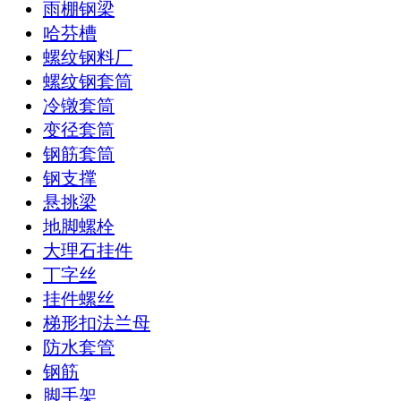
雨棚钢梁
哈芬槽
螺纹钢料厂
螺纹钢套筒
冷镦套筒
变径套筒
钢筋套筒
钢支撑
悬挑梁
地脚螺栓
大理石挂件
丁字丝
挂件螺丝
梯形扣法兰母
防水套管
钢筋
脚手架