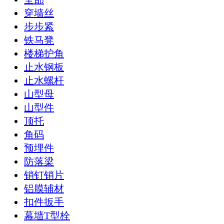
穿墙丝
步步紧
铁马凳
楼梯护角
止水钢板
止水螺杆
山型母
山型件
顶托
角码
预埋件
防落梁
销钉销片
铝膜辅材
扣件扳手
幕墙T型栓