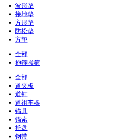
波形垫
接地垫
方形垫
防松垫
方垫
全部
抱箍喉箍
全部
道夹板
道钉
道祖车器
锚具
锚索
托盘
钢带