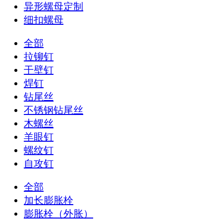
异形螺母定制
细扣螺母
全部
拉铆钉
干壁钉
焊钉
钻尾丝
不锈钢钻尾丝
木螺丝
羊眼钉
螺纹钉
自攻钉
全部
加长膨胀栓
膨胀栓（外胀）