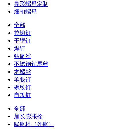
异形螺母定制
细扣螺母
全部
拉铆钉
干壁钉
焊钉
钻尾丝
不锈钢钻尾丝
木螺丝
羊眼钉
螺纹钉
自攻钉
全部
加长膨胀栓
膨胀栓（外胀）