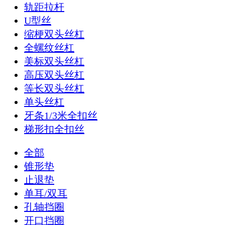
轨距拉杆
U型丝
缩梗双头丝杠
全螺纹丝杠
美标双头丝杠
高压双头丝杠
等长双头丝杠
单头丝杠
牙条1/3米全扣丝
梯形扣全扣丝
全部
锥形垫
止退垫
单耳/双耳
孔轴挡圈
开口挡圈