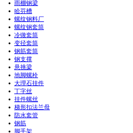
雨棚钢梁
哈芬槽
螺纹钢料厂
螺纹钢套筒
冷镦套筒
变径套筒
钢筋套筒
钢支撑
悬挑梁
地脚螺栓
大理石挂件
丁字丝
挂件螺丝
梯形扣法兰母
防水套管
钢筋
脚手架