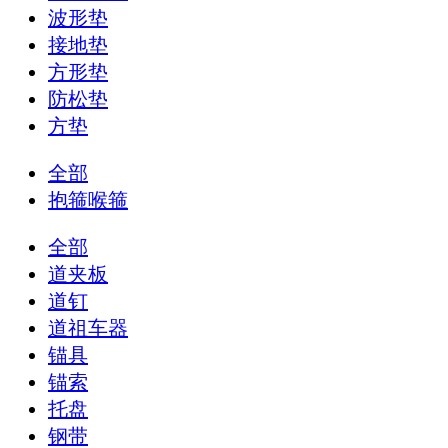
波形垫
接地垫
方形垫
防松垫
方垫
全部
抱箍喉箍
全部
道夹板
道钉
道祖车器
锚具
锚索
托盘
钢带