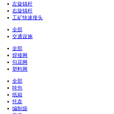
左旋锚杆
右旋锚杆
工矿快速接头
全部
交通设施
全部
焊接网
勾花网
塑料网
全部
吨包
纸箱
托盘
编制袋