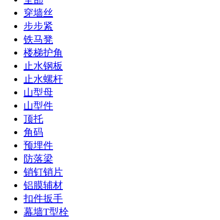
穿墙丝
步步紧
铁马凳
楼梯护角
止水钢板
止水螺杆
山型母
山型件
顶托
角码
预埋件
防落梁
销钉销片
铝膜辅材
扣件扳手
幕墙T型栓