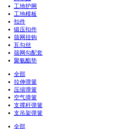
工地护网
工地模板
扣件
锻压扣件
筛网挂钩
瓦勾丝
筛网勾配套
聚氨酯垫
全部
拉伸弹簧
压缩弹簧
空气弹簧
支撑杆弹簧
支吊架弹簧
全部