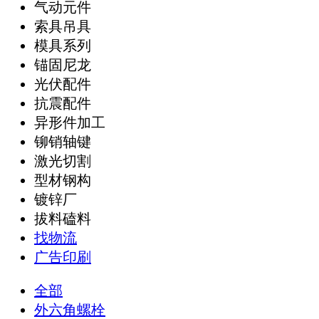
气动元件
索具吊具
模具系列
锚固尼龙
光伏配件
抗震配件
异形件加工
铆销轴键
激光切割
型材钢构
镀锌厂
拔料磕料
找物流
广告印刷
全部
外六角螺栓