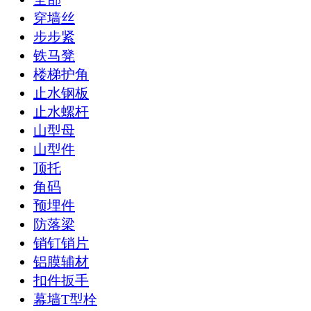
穿墙丝
步步紧
铁马凳
楼梯护角
止水钢板
止水螺杆
山型母
山型件
顶托
角码
预埋件
防落梁
销钉销片
铝膜辅材
扣件扳手
幕墙T型栓