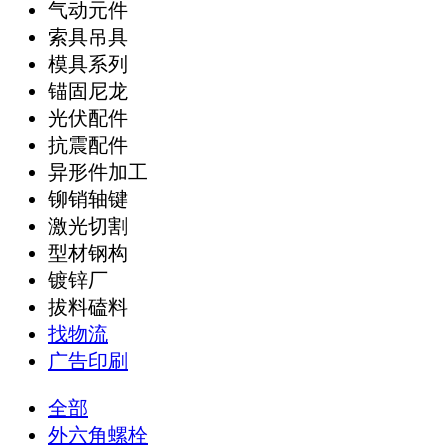
气动元件
索具吊具
模具系列
锚固尼龙
光伏配件
抗震配件
异形件加工
铆销轴键
激光切割
型材钢构
镀锌厂
拔料磕料
找物流
广告印刷
全部
外六角螺栓