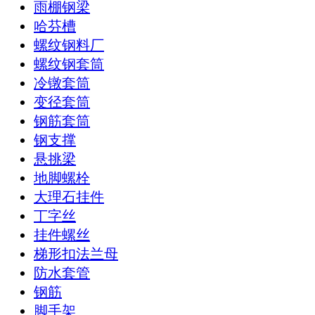
雨棚钢梁
哈芬槽
螺纹钢料厂
螺纹钢套筒
冷镦套筒
变径套筒
钢筋套筒
钢支撑
悬挑梁
地脚螺栓
大理石挂件
丁字丝
挂件螺丝
梯形扣法兰母
防水套管
钢筋
脚手架