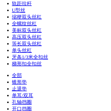
轨距拉杆
U型丝
缩梗双头丝杠
全螺纹丝杠
美标双头丝杠
高压双头丝杠
等长双头丝杠
单头丝杠
牙条1/3米全扣丝
梯形扣全扣丝
全部
锥形垫
止退垫
单耳/双耳
孔轴挡圈
开口挡圈