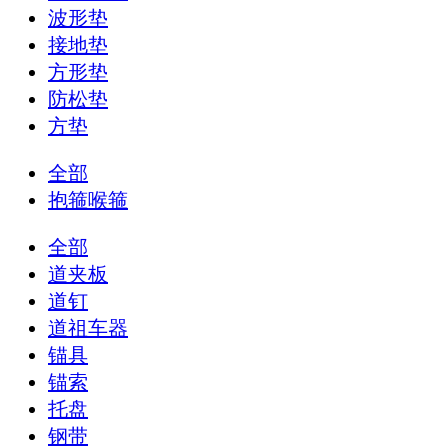
波形垫
接地垫
方形垫
防松垫
方垫
全部
抱箍喉箍
全部
道夹板
道钉
道祖车器
锚具
锚索
托盘
钢带