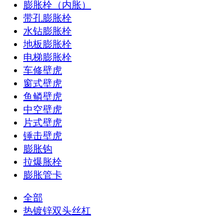
膨胀栓（内胀）
带孔膨胀栓
水钻膨胀栓
地板膨胀栓
电梯膨胀栓
车修壁虎
窗式壁虎
鱼鳞壁虎
中空壁虎
片式壁虎
锤击壁虎
膨胀钩
拉爆胀栓
膨胀管卡
全部
热镀锌双头丝杠