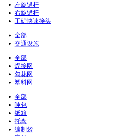
左旋锚杆
右旋锚杆
工矿快速接头
全部
交通设施
全部
焊接网
勾花网
塑料网
全部
吨包
纸箱
托盘
编制袋