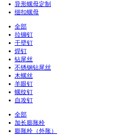
异形螺母定制
细扣螺母
全部
拉铆钉
干壁钉
焊钉
钻尾丝
不锈钢钻尾丝
木螺丝
羊眼钉
螺纹钉
自攻钉
全部
加长膨胀栓
膨胀栓（外胀）