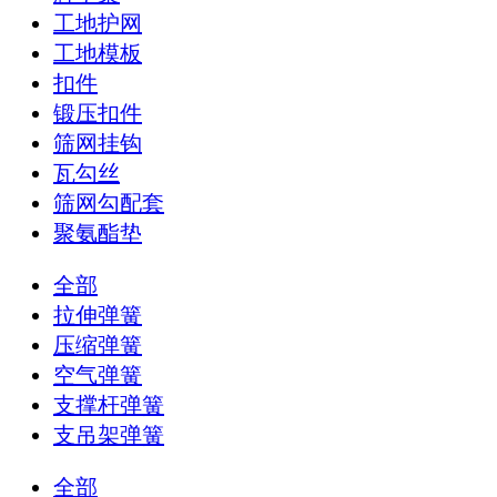
工地护网
工地模板
扣件
锻压扣件
筛网挂钩
瓦勾丝
筛网勾配套
聚氨酯垫
全部
拉伸弹簧
压缩弹簧
空气弹簧
支撑杆弹簧
支吊架弹簧
全部