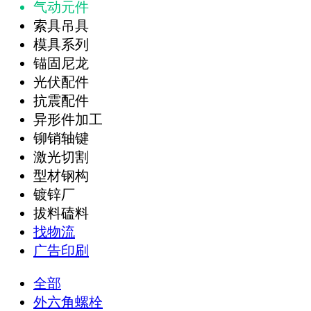
气动元件
索具吊具
模具系列
锚固尼龙
光伏配件
抗震配件
异形件加工
铆销轴键
激光切割
型材钢构
镀锌厂
拔料磕料
找物流
广告印刷
全部
外六角螺栓