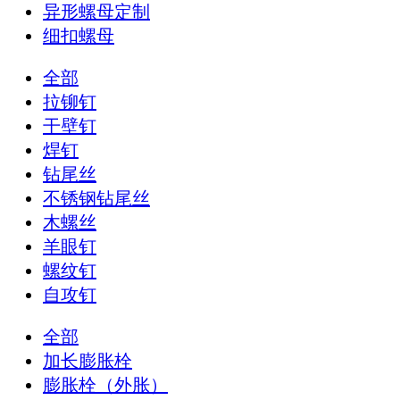
异形螺母定制
细扣螺母
全部
拉铆钉
干壁钉
焊钉
钻尾丝
不锈钢钻尾丝
木螺丝
羊眼钉
螺纹钉
自攻钉
全部
加长膨胀栓
膨胀栓（外胀）