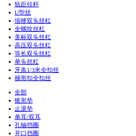
轨距拉杆
U型丝
缩梗双头丝杠
全螺纹丝杠
美标双头丝杠
高压双头丝杠
等长双头丝杠
单头丝杠
牙条1/3米全扣丝
梯形扣全扣丝
全部
锥形垫
止退垫
单耳/双耳
孔轴挡圈
开口挡圈