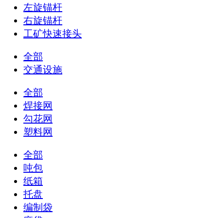
左旋锚杆
右旋锚杆
工矿快速接头
全部
交通设施
全部
焊接网
勾花网
塑料网
全部
吨包
纸箱
托盘
编制袋