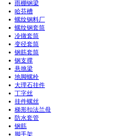
雨棚钢梁
哈芬槽
螺纹钢料厂
螺纹钢套筒
冷镦套筒
变径套筒
钢筋套筒
钢支撑
悬挑梁
地脚螺栓
大理石挂件
丁字丝
挂件螺丝
梯形扣法兰母
防水套管
钢筋
脚手架