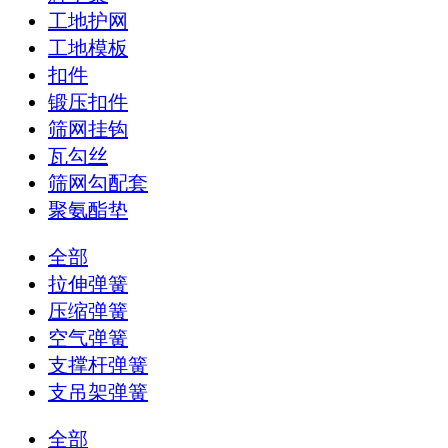
工地护网
工地模板
扣件
锻压扣件
筛网挂钩
瓦勾丝
筛网勾配套
聚氨酯垫
全部
拉伸弹簧
压缩弹簧
空气弹簧
支撑杆弹簧
支吊架弹簧
全部