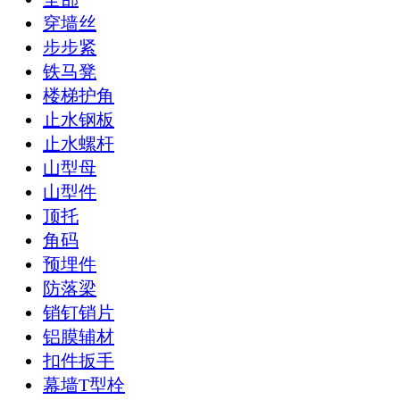
穿墙丝
步步紧
铁马凳
楼梯护角
止水钢板
止水螺杆
山型母
山型件
顶托
角码
预埋件
防落梁
销钉销片
铝膜辅材
扣件扳手
幕墙T型栓