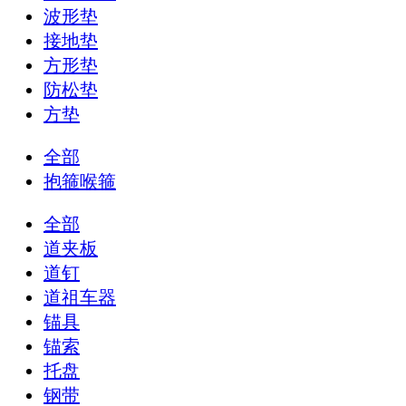
波形垫
接地垫
方形垫
防松垫
方垫
全部
抱箍喉箍
全部
道夹板
道钉
道祖车器
锚具
锚索
托盘
钢带