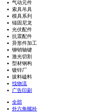
气动元件
索具吊具
模具系列
锚固尼龙
光伏配件
抗震配件
异形件加工
铆销轴键
激光切割
型材钢构
镀锌厂
拔料磕料
找物流
广告印刷
全部
外六角螺栓