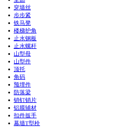
穿墙丝
步步紧
铁马凳
楼梯护角
止水钢板
止水螺杆
山型母
山型件
顶托
角码
预埋件
防落梁
销钉销片
铝膜辅材
扣件扳手
幕墙T型栓