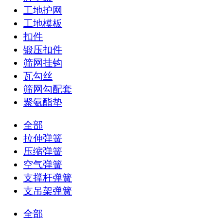
工地护网
工地模板
扣件
锻压扣件
筛网挂钩
瓦勾丝
筛网勾配套
聚氨酯垫
全部
拉伸弹簧
压缩弹簧
空气弹簧
支撑杆弹簧
支吊架弹簧
全部