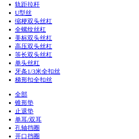
轨距拉杆
U型丝
缩梗双头丝杠
全螺纹丝杠
美标双头丝杠
高压双头丝杠
等长双头丝杠
单头丝杠
牙条1/3米全扣丝
梯形扣全扣丝
全部
锥形垫
止退垫
单耳/双耳
孔轴挡圈
开口挡圈