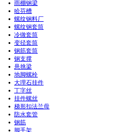
雨棚钢梁
哈芬槽
螺纹钢料厂
螺纹钢套筒
冷镦套筒
变径套筒
钢筋套筒
钢支撑
悬挑梁
地脚螺栓
大理石挂件
丁字丝
挂件螺丝
梯形扣法兰母
防水套管
钢筋
脚手架