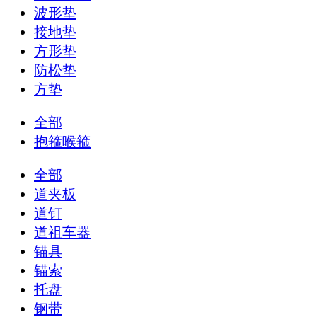
波形垫
接地垫
方形垫
防松垫
方垫
全部
抱箍喉箍
全部
道夹板
道钉
道祖车器
锚具
锚索
托盘
钢带