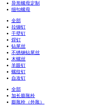
异形螺母定制
细扣螺母
全部
拉铆钉
干壁钉
焊钉
钻尾丝
不锈钢钻尾丝
木螺丝
羊眼钉
螺纹钉
自攻钉
全部
加长膨胀栓
膨胀栓（外胀）