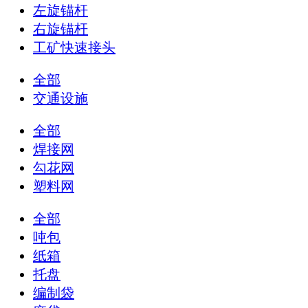
左旋锚杆
右旋锚杆
工矿快速接头
全部
交通设施
全部
焊接网
勾花网
塑料网
全部
吨包
纸箱
托盘
编制袋