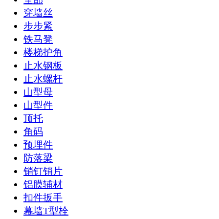
穿墙丝
步步紧
铁马凳
楼梯护角
止水钢板
止水螺杆
山型母
山型件
顶托
角码
预埋件
防落梁
销钉销片
铝膜辅材
扣件扳手
幕墙T型栓