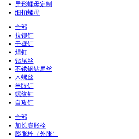
异形螺母定制
细扣螺母
全部
拉铆钉
干壁钉
焊钉
钻尾丝
不锈钢钻尾丝
木螺丝
羊眼钉
螺纹钉
自攻钉
全部
加长膨胀栓
膨胀栓（外胀）