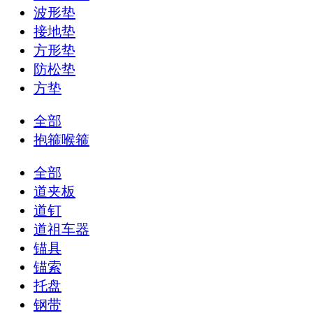
波形垫
接地垫
方形垫
防松垫
方垫
全部
抱箍喉箍
全部
道夹板
道钉
道祖车器
锚具
锚索
托盘
钢带