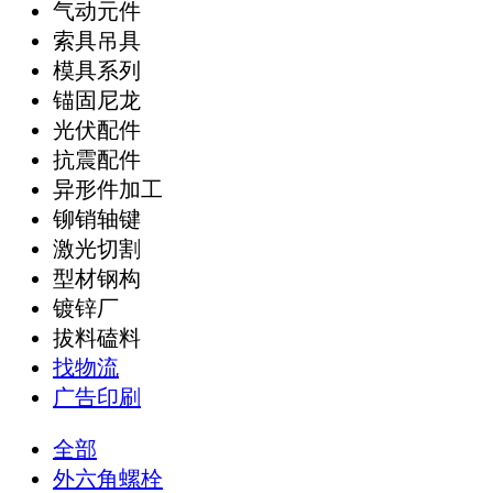
气动元件
索具吊具
模具系列
锚固尼龙
光伏配件
抗震配件
异形件加工
铆销轴键
激光切割
型材钢构
镀锌厂
拔料磕料
找物流
广告印刷
全部
外六角螺栓