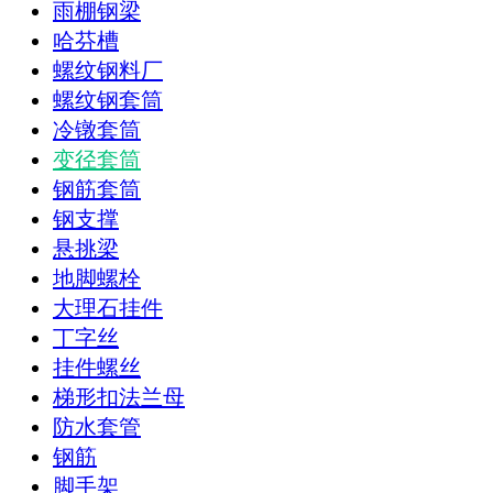
雨棚钢梁
哈芬槽
螺纹钢料厂
螺纹钢套筒
冷镦套筒
变径套筒
钢筋套筒
钢支撑
悬挑梁
地脚螺栓
大理石挂件
丁字丝
挂件螺丝
梯形扣法兰母
防水套管
钢筋
脚手架