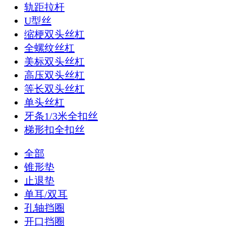
轨距拉杆
U型丝
缩梗双头丝杠
全螺纹丝杠
美标双头丝杠
高压双头丝杠
等长双头丝杠
单头丝杠
牙条1/3米全扣丝
梯形扣全扣丝
全部
锥形垫
止退垫
单耳/双耳
孔轴挡圈
开口挡圈