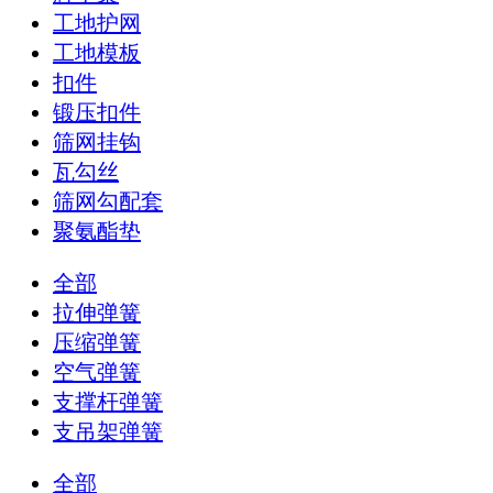
工地护网
工地模板
扣件
锻压扣件
筛网挂钩
瓦勾丝
筛网勾配套
聚氨酯垫
全部
拉伸弹簧
压缩弹簧
空气弹簧
支撑杆弹簧
支吊架弹簧
全部