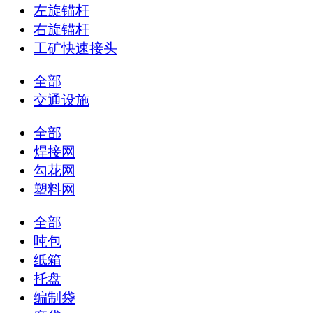
左旋锚杆
右旋锚杆
工矿快速接头
全部
交通设施
全部
焊接网
勾花网
塑料网
全部
吨包
纸箱
托盘
编制袋