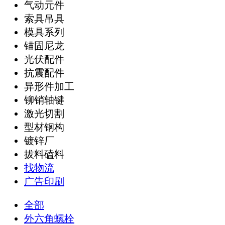
气动元件
索具吊具
模具系列
锚固尼龙
光伏配件
抗震配件
异形件加工
铆销轴键
激光切割
型材钢构
镀锌厂
拔料磕料
找物流
广告印刷
全部
外六角螺栓