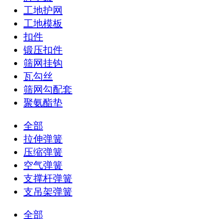
工地护网
工地模板
扣件
锻压扣件
筛网挂钩
瓦勾丝
筛网勾配套
聚氨酯垫
全部
拉伸弹簧
压缩弹簧
空气弹簧
支撑杆弹簧
支吊架弹簧
全部