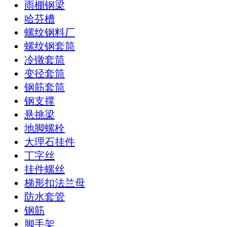
雨棚钢梁
哈芬槽
螺纹钢料厂
螺纹钢套筒
冷镦套筒
变径套筒
钢筋套筒
钢支撑
悬挑梁
地脚螺栓
大理石挂件
丁字丝
挂件螺丝
梯形扣法兰母
防水套管
钢筋
脚手架