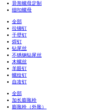
异形螺母定制
细扣螺母
全部
拉铆钉
干壁钉
焊钉
钻尾丝
不锈钢钻尾丝
木螺丝
羊眼钉
螺纹钉
自攻钉
全部
加长膨胀栓
膨胀栓（外胀）