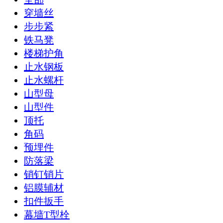
穿墙丝
步步紧
铁马凳
楼梯护角
止水钢板
止水螺杆
山型母
山型件
顶托
角码
预埋件
防落梁
销钉销片
铝膜辅材
扣件扳手
幕墙T型栓