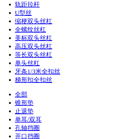
轨距拉杆
U型丝
缩梗双头丝杠
全螺纹丝杠
美标双头丝杠
高压双头丝杠
等长双头丝杠
单头丝杠
牙条1/3米全扣丝
梯形扣全扣丝
全部
锥形垫
止退垫
单耳/双耳
孔轴挡圈
开口挡圈