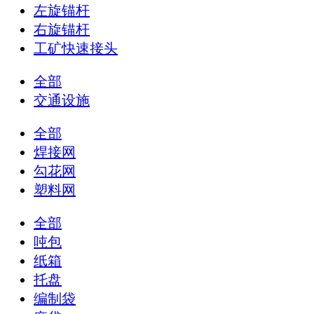
左旋锚杆
右旋锚杆
工矿快速接头
全部
交通设施
全部
焊接网
勾花网
塑料网
全部
吨包
纸箱
托盘
编制袋