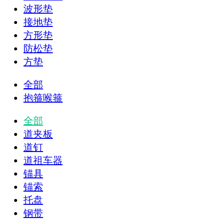
波形垫
接地垫
方形垫
防松垫
方垫
全部
抱箍喉箍
全部
道夹板
道钉
道祖车器
锚具
锚索
托盘
钢带